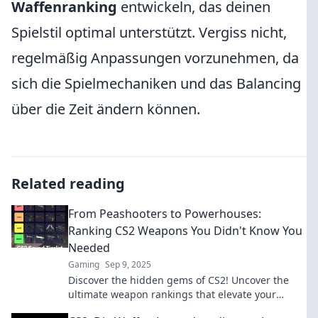
Waffenranking
entwickeln, das deinen
Spielstil optimal unterstützt. Vergiss nicht,
regelmäßig Anpassungen vorzunehmen, da
sich die Spielmechaniken und das Balancing
über die Zeit ändern können.
Related reading
From Peashooters to Powerhouses:
Ranking CS2 Weapons You Didn't Know You
Needed
Gaming
Sep 9, 2025
Discover the hidden gems of CS2! Uncover the
ultimate weapon rankings that elevate your
gameplay from novice to pro in our latest guide.