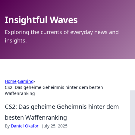
Insightful Waves
Exploring the currents of everyday news and
insights.
Home
›
Gaming
›
CS2: Das geheime Geheimnis hinter dem besten
Waffenranking
CS2: Das geheime Geheimnis hinter dem
besten Waffenranking
By
Daniel Okafor
·
July 25, 2025