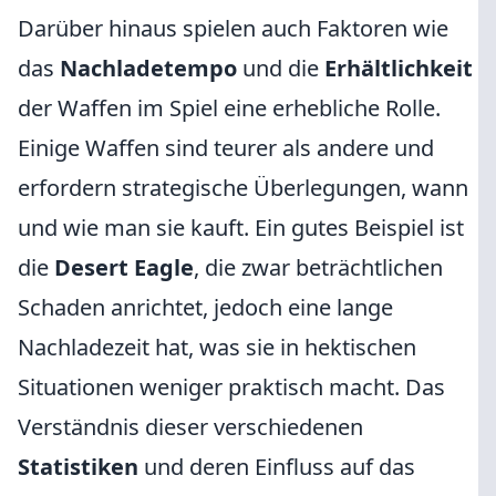
Darüber hinaus spielen auch Faktoren wie
das
Nachladetempo
und die
Erhältlichkeit
der Waffen im Spiel eine erhebliche Rolle.
Einige Waffen sind teurer als andere und
erfordern strategische Überlegungen, wann
und wie man sie kauft. Ein gutes Beispiel ist
die
Desert Eagle
, die zwar beträchtlichen
Schaden anrichtet, jedoch eine lange
Nachladezeit hat, was sie in hektischen
Situationen weniger praktisch macht. Das
Verständnis dieser verschiedenen
Statistiken
und deren Einfluss auf das