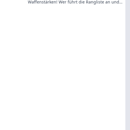
Waffenstärken! Wer führt die Rangliste an und
sichert sich die Krone? Finde es jetzt heraus!