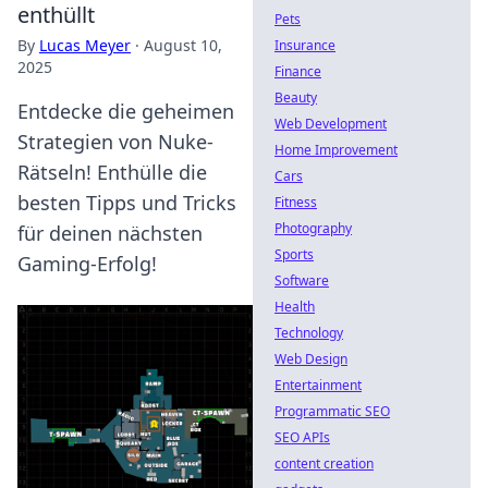
enthüllt
Pets
By
Lucas Meyer
·
August 10,
Insurance
2025
Finance
Beauty
Entdecke die geheimen
Web Development
Strategien von Nuke-
Home Improvement
Rätseln! Enthülle die
Cars
besten Tipps und Tricks
Fitness
Photography
für deinen nächsten
Sports
Gaming-Erfolg!
Software
Health
Technology
Web Design
Entertainment
Programmatic SEO
SEO APIs
content creation