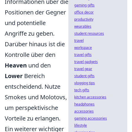
Informationen über die
gaming gifts
Positionen der Gegner
office decor
productivity
und potentielle
wearables
Angriffe zu geben.
student resources
travel
Darüber hinaus ist die
workspace
Kontrolle über den
travel gifts
travel gadgets
Heaven
und den
travel gear
Lower
Bereich
student gifts
vlogging tips
entscheidend. Nutze
tech gifts
Smokes und Molotovs,
kitchen accessories
headphones
um perspektivische
accessories
Vorteile zu erlangen.
gaming accessories
lifestyle
Ein weiterer wichtiger