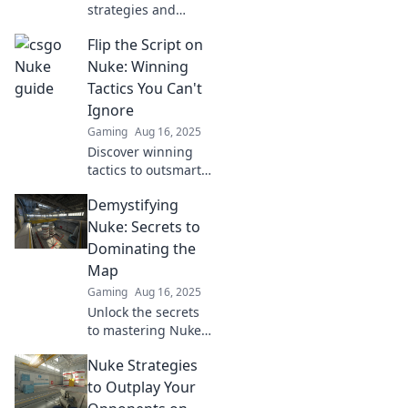
strategies and
dominate Nuke in
Flip the Script on
CSGO! Discover
essential tips to
Nuke: Winning
elevate your
Tactics You Can't
gameplay and
Ignore
outsmart your
Gaming
Aug 16, 2025
rivals.
Discover winning
tactics to outsmart
Nuke and transform
Demystifying
your gameplay.
Don't miss these
Nuke: Secrets to
game-changing
Dominating the
strategies!
Map
Gaming
Aug 16, 2025
Unlock the secrets
to mastering Nuke!
Discover expert tips
Nuke Strategies
and tricks to
dominate the map
to Outplay Your
and elevate your