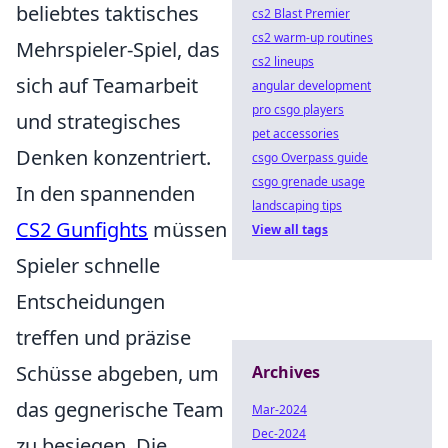
beliebtes taktisches
cs2 Blast Premier
cs2 warm-up routines
Mehrspieler-Spiel, das
cs2 lineups
sich auf Teamarbeit
angular development
pro csgo players
und strategisches
pet accessories
Denken konzentriert.
csgo Overpass guide
csgo grenade usage
In den spannenden
landscaping tips
CS2 Gunfights
müssen
View all tags
Spieler schnelle
Entscheidungen
treffen und präzise
Schüsse abgeben, um
Archives
das gegnerische Team
Mar-2024
Dec-2024
zu besiegen. Die