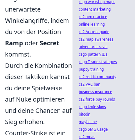
csgo workshop maps
unerwartete
content marketing
cs2 aim practice
Winkelangriffe, indem
online learning
du von der Position
cs2 Ancient guide
cs2 map awareness
Ramp
oder
Secret
adventure travel
kommst.
csgo pattern IDs
csgo T-side strategies
Durch die Kombination
puppy training
dieser Taktiken kannst
cs2 reddit community
cs2 VAC ban
du deine Spielweise
business insurance
auf Nuke optimieren
cs2 force buy rounds
csgo knife skins
und deine Chancen auf
bitcoin
Sieg erhöhen.
maybeline
csgo SMG usage
Counter-Strike ist ein
cs2 mpas