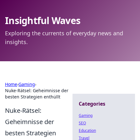
Insightful Waves
Exploring the currents of everyday news and
insights.
Home
›
Gaming
›
Nuke-Rätsel: Geheimnisse der
besten Strategien enthüllt
Categories
Nuke-Rätsel:
Gaming
Geheimnisse der
SEO
Education
besten Strategien
Travel