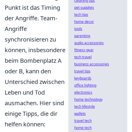
cleaning tips
Punkt ist das Timing
pet supplies
tech tips
der Angriffe. Team-
home decor
Angriffe
tools
parenting
synchronisieren zu
audio accessories
können, insbesondere
fitness gear
tech travel
beim Bombenplatz A
business accessories
oder B, kann den
travel tips
keyboards
Unterschied zwischen
office lighting
Leben und Tod
electronics
home technology
ausmachen. Hier sind
tech lifestyle
einige Tipps, die dir
wallets
travel tech
helfen können:
home tech