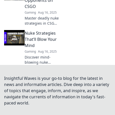
Opponents on
gameplay today!
CSGO
Gaming
Aug 16, 2025
Master deadly nuke
strategies in CSGO
and outsmart your
Nuke Strategies
opponents!
Discover tips to
That’ll Blow Your
dominate and
Mind
elevate your
Gaming
Aug 16, 2025
gameplay like a pro!
Discover mind-
blowing nuke
strategies that will
redefine your game!
Uncover secrets
Insightful Waves is your go-to blog for the latest in
and tactics to
news and informative articles. Dive deep into a variety
dominate like never
of topics that engage, inform, and inspire, as we
before!
navigate the currents of information in today's fast-
paced world.