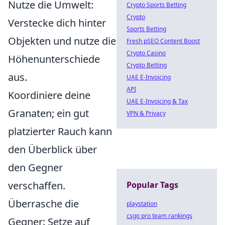
Nutze die Umwelt:
Crypto Sports Betting
Crypto
Verstecke dich hinter
Sports Betting
Objekten und nutze die
Fresh pSEO Content Boost
Crypto Casino
Höhenunterschiede
Crypto Betting
aus.
UAE E-Invoicing
API
Koordiniere deine
UAE E-Invoicing & Tax
Granaten; ein gut
VPN & Privacy
platzierter Rauch kann
den Überblick über
den Gegner
verschaffen.
Popular Tags
Überrasche die
playstation
csgo pro team rankings
Gegner: Setze auf