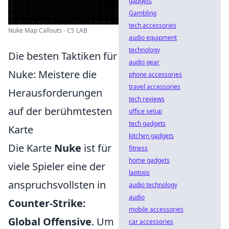
gadgets
Gambling
tech accessories
Nuke Map Callouts - CS LAB
audio equipment
technology
Die besten Taktiken für
audio gear
Nuke: Meistere die
phone accessories
travel accessories
Herausforderungen
tech reviews
auf der berühmtesten
office setup
tech gadgets
Karte
kitchen gadgets
Die Karte
Nuke
ist für
fitness
home gadgets
viele Spieler eine der
laptops
anspruchsvollsten in
audio technology
audio
Counter-Strike:
mobile accessories
Global Offensive
. Um
car accessories