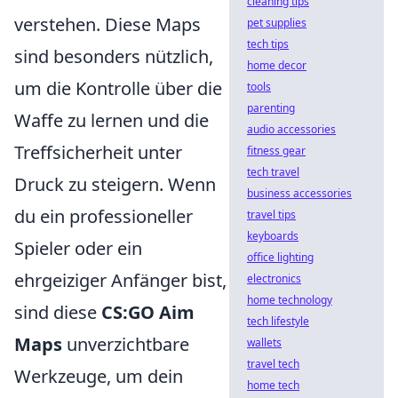
cleaning tips
verstehen. Diese Maps
pet supplies
tech tips
sind besonders nützlich,
home decor
um die Kontrolle über die
tools
parenting
Waffe zu lernen und die
audio accessories
Treffsicherheit unter
fitness gear
tech travel
Druck zu steigern. Wenn
business accessories
du ein professioneller
travel tips
keyboards
Spieler oder ein
office lighting
ehrgeiziger Anfänger bist,
electronics
home technology
sind diese
CS:GO Aim
tech lifestyle
Maps
unverzichtbare
wallets
travel tech
Werkzeuge, um dein
home tech