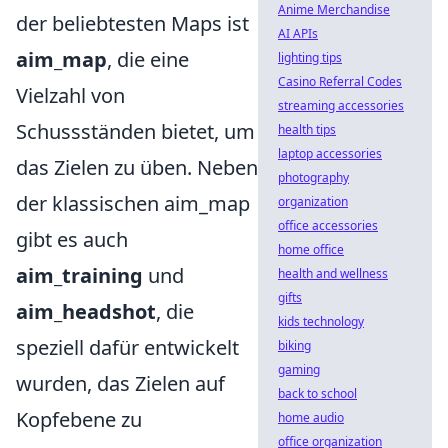
Anime Merchandise
der beliebtesten Maps ist
AI APIs
aim_map
, die eine
lighting tips
Casino Referral Codes
Vielzahl von
streaming accessories
Schussständen bietet, um
health tips
laptop accessories
das Zielen zu üben. Neben
photography
der klassischen aim_map
organization
office accessories
gibt es auch
home office
aim_training
und
health and wellness
gifts
aim_headshot
, die
kids technology
speziell dafür entwickelt
biking
gaming
wurden, das Zielen auf
back to school
Kopfebene zu
home audio
office organization