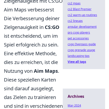
Zielgenauigkeit mit CS:GO
cs2 mpas
Aim Maps verbesserst
cs2 Blast Premier
cs2 warm-up routines
Die Verbesserung deiner
cs2 lineups
Zielgenauigkeit in
CS:GO
angular development
pro csgo players
ist entscheidend, um im
pet accessories
Spiel erfolgreich zu sein.
csgo Overpass guide
csgo grenade usage
Eine effektive Methode,
landscaping tips
dies zu erreichen, ist die
View all tags
Nutzung von
Aim Maps
.
Diese speziellen Karten
sind darauf ausgelegt,
Archives
das Zielen zu trainieren
und sind in verschiedenen
Mar-2024