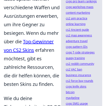
csgo pro team rankings
verschiedene Waffen und
csgo workshop maps
content marketing
Ausrüstungen erwerben,
cs2 aim practice
um ihre Gegner zu
online learning
cs2 Ancient guide
besiegen. Wenn du mehr
cs2 map awareness
über die
Top-Gewinner
adventure travel
csgo pattern IDs
von CS2 Skins
erfahren
csgo T-side strategies
möchtest, gibt es
puppy training
cs2 reddit community
zahlreiche Ressourcen,
cs2 VAC ban
die dir helfen können, die
business insurance
cs2 force buy rounds
besten Skins zu finden.
csgo knife skins
bitcoin
Wie du deine
maybeline
csgo SMG usage