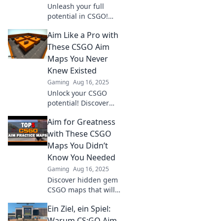
Unleash your full
potential in CSGO!
Explore hidden gems of
Aim Like a Pro with
aim maps that elevate
your gameplay to new
These CSGO Aim
heights. Discover the
Maps You Never
ultimate guide now!
Knew Existed
Gaming
Aug 16, 2025
Unlock your CSGO
potential! Discover
hidden aim maps that
Aim for Greatness
will revolutionize your
gameplay and elevate
with These CSGO
your skills to pro level.
Maps You Didn’t
Know You Needed
Gaming
Aug 16, 2025
Discover hidden gem
CSGO maps that will
elevate your gameplay!
Ein Ziel, ein Spiel:
Unlock greatness and
dominate the
Warum CS:GO Aim