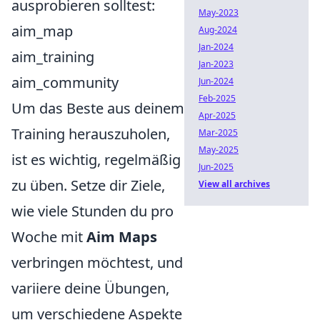
ausprobieren solltest:
May-2023
aim_map
Aug-2024
Jan-2024
aim_training
Jan-2023
aim_community
Jun-2024
Feb-2025
Um das Beste aus deinem
Apr-2025
Training herauszuholen,
Mar-2025
May-2025
ist es wichtig, regelmäßig
Jun-2025
zu üben. Setze dir Ziele,
View all archives
wie viele Stunden du pro
Woche mit
Aim Maps
verbringen möchtest, und
variiere deine Übungen,
um verschiedene Aspekte