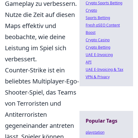
Gameplay zu verbessern.
Crypto Sports Betting
Crypto
Nutze die Zeit auf diesen
Sports Betting
Maps effektiv und
Fresh pSEO Content
Boost
beobachte, wie deine
Crypto Casino
Leistung im Spiel sich
Crypto Betting
UAE E-Invoicing
verbessert.
API
Counter-Strike ist ein
UAE E-Invoicing & Tax
VPN & Privacy
beliebtes Multiplayer-Ego-
Shooter-Spiel, das Teams
von Terroristen und
Antiterroristen
Popular Tags
gegeneinander antreten
playstation
lässt. Spieler können