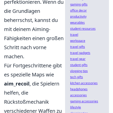
perfektionieren. Wenn du
gaming gifts
die Grundlagen
office decor
productivity
beherrschst, kannst du
wearables
mit deinem Aiming-
student resources
travel
Fähigkeiten einen großen
workspace
Schritt nach vorne
travel gifts
travel gadgets
machen.
travel gear
Für Fortgeschrittene gibt
student gifts
vlogging tips
es spezielle Maps wie
tech gifts
aim_recoil
, die Spielern
kitchen accessories
headphones
helfen, die
accessories
Rückstoßmechanik
gaming accessories
lifestyle
verschiedener Waffen zu