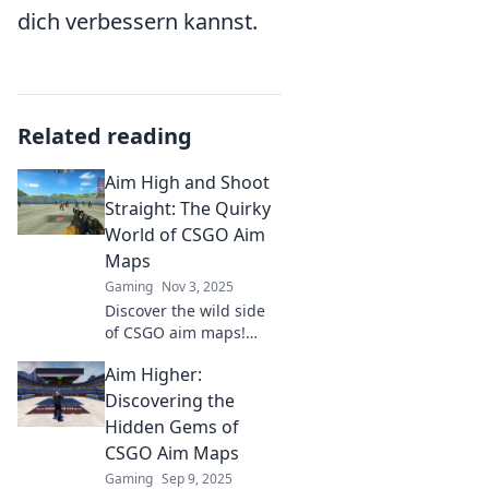
dich verbessern kannst.
Related reading
Aim High and Shoot
Straight: The Quirky
World of CSGO Aim
Maps
Gaming
Nov 3, 2025
Discover the wild side
of CSGO aim maps!
Unlock tips, tricks, and
Aim Higher:
quirky challenges that
will elevate your
Discovering the
shooting skills to new
Hidden Gems of
heights!
CSGO Aim Maps
Gaming
Sep 9, 2025