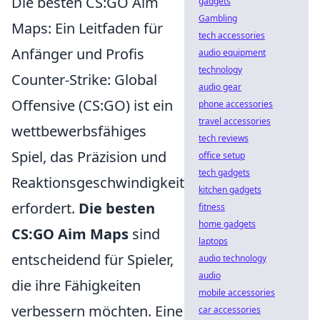
Die besten CS:GO Aim
gadgets
Gambling
Maps: Ein Leitfaden für
tech accessories
Anfänger und Profis
audio equipment
technology
Counter-Strike: Global
audio gear
Offensive (CS:GO) ist ein
phone accessories
travel accessories
wettbewerbsfähiges
tech reviews
Spiel, das Präzision und
office setup
tech gadgets
Reaktionsgeschwindigkeit
kitchen gadgets
erfordert.
Die besten
fitness
home gadgets
CS:GO Aim Maps
sind
laptops
entscheidend für Spieler,
audio technology
audio
die ihre Fähigkeiten
mobile accessories
verbessern möchten. Eine
car accessories